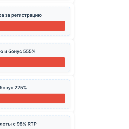
ра за регистрацию
ию и бонус 555%
 бонус 225%
слоты с 98% RTP