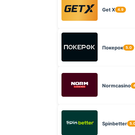
Get X
4.9
Покерок
5.0
Normcasino
Spinbetter
5.