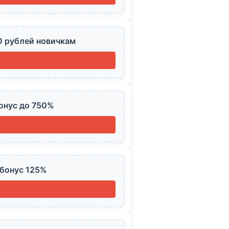
0 рублей новичкам
бонус до 750%
 бонус 125%