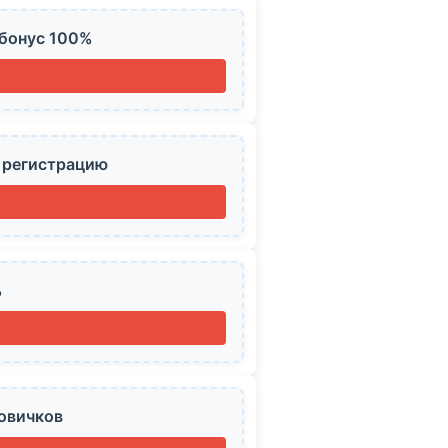
 бонус 100%
 регистрацию
%
новичков