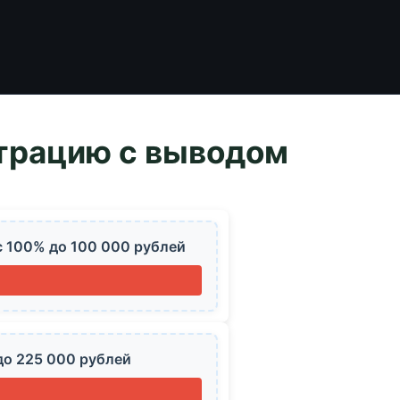
страцию с выводом
ус 100% до 100 000 рублей
до 225 000 рублей