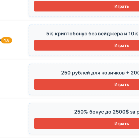
Играть
5% криптобонус без вейджера и 10
y
4.8
Играть
250 рублей для новичков + 20
Играть
250% бонус до 2500$ за 
Играть