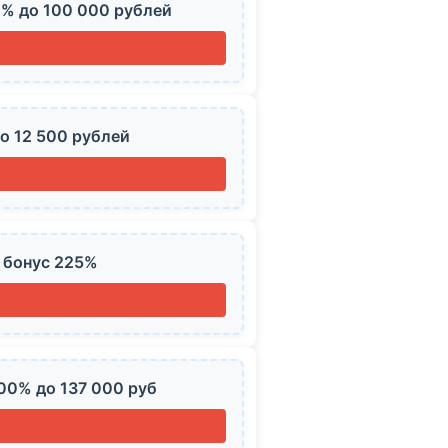
0% до 100 000 рублей
о 12 500 рублей
и бонус 225%
200% до 137 000 руб